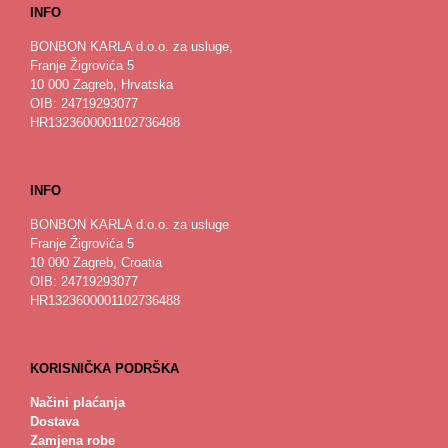
INFO
BONBON KARLA d.o.o. za usluge,
Franje Žigrovića 5
10 000 Zagreb, Hrvatska
OIB: 24719293077
HR1323600001102736488
INFO
BONBON KARLA d.o.o. za usluge
Franje Žigrovića 5
10 000 Zagreb, Croatia
OIB: 24719293077
HR1323600001102736488
KORISNIČKA PODRŠKA
Načini plaćanja
Dostava
Zamjena robe