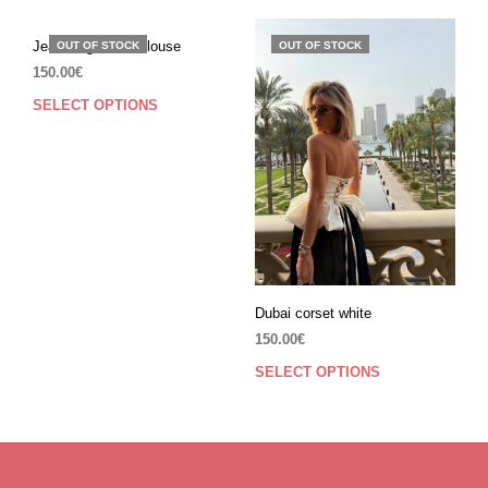
Jeans big flower blouse
OUT OF STOCK
OUT OF STOCK
150.00
€
SELECT OPTIONS
Dubai corset white
150.00
€
SELECT OPTIONS