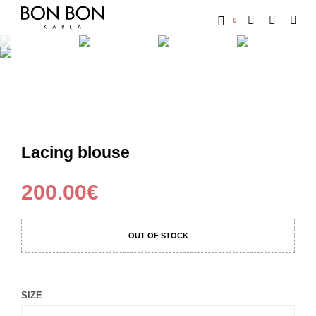
0
Lacing blouse
200.00
€
OUT OF STOCK
SIZE